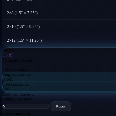
2×8 (1.5″ × 7.25″)
2×10 (1.5″ × 9.25″)
2×12 (1.5″ × 11.25″)
Razem
3.5
BF
Na sztukę:
3.5
BF
Pokazane także
Stopy sześcienne
0.292
Cale sześcienne
504
Kalkulator kosztów
Cena za board foot
Kopiuj
Szacowana suma: