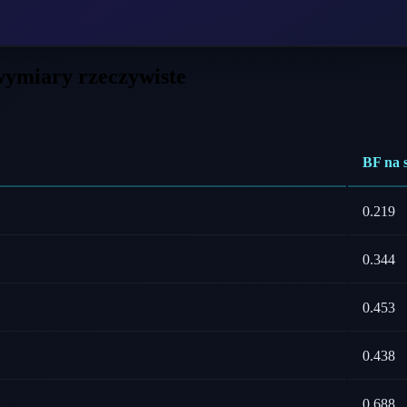
wymiary rzeczywiste
BF na 
0.219
0.344
0.453
0.438
0.688