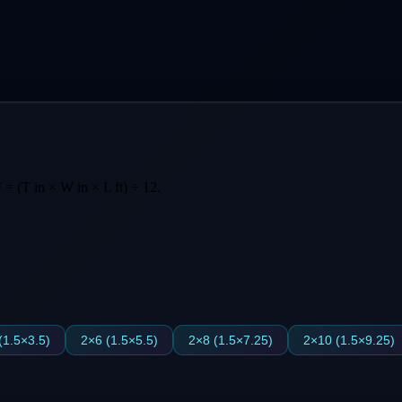
 (T in × W in × L ft) ÷ 12.
(1.5×3.5)
2×6 (1.5×5.5)
2×8 (1.5×7.25)
2×10 (1.5×9.25)