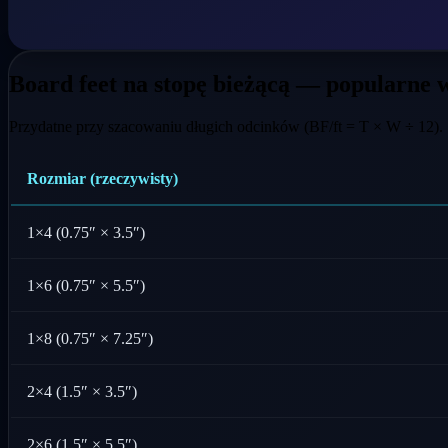
Board feet na stopę bieżącą — popularne 
Przydatne przy szacowaniu długich odcinków (BF/ft = T × W ÷ 12).
Rozmiar (rzeczywisty)
1×4 (0.75″ × 3.5″)
1×6 (0.75″ × 5.5″)
1×8 (0.75″ × 7.25″)
2×4 (1.5″ × 3.5″)
2×6 (1.5″ × 5.5″)