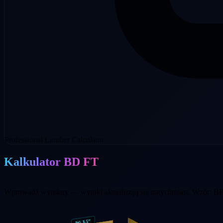
Professional Lumber Calculator
Kalkulator BD FT
Wprowadź wymiary — wyniki aktualizują się natychmiast. Wzór: BF =
"
3.5