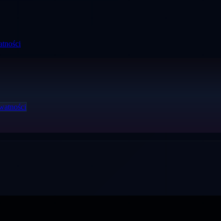
atności
watności