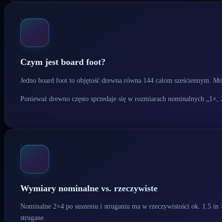
Czym jest board foot?
Jedno board foot to objętość drewna równa 144 calom sześciennym. Możn
Ponieważ drewno często sprzedaje się w rozmiarach nominalnych „1×, 2×
Wymiary nominalne vs. rzeczywiste
Nominalne 2×4 po suszeniu i struganiu ma w rzeczywistości ok. 1.5 in
strugane.