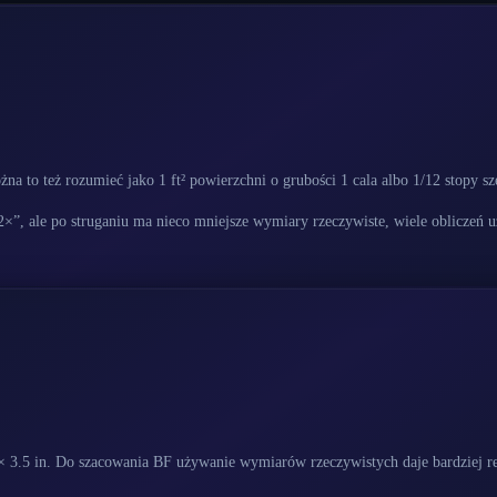
a to też rozumieć jako 1 ft² powierzchni o grubości 1 cala albo 1/12 stopy sz
”, ale po struganiu ma nieco mniejsze wymiary rzeczywiste, wiele obliczeń uż
 × 3.5 in. Do szacowania BF używanie wymiarów rzeczywistych daje bardziej r