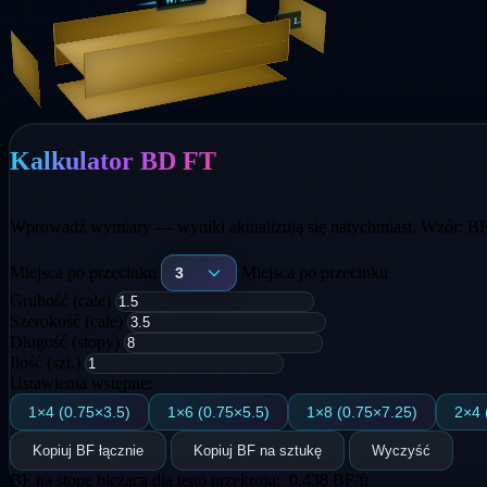
W:
"
1.5
T:
ft
8
L:
Kalkulator BD FT
Wprowadź wymiary — wyniki aktualizują się natychmiast. Wzór: BF =
Miejsca po przecinku
Miejsca po przecinku
3
Grubość (cale)
Szerokość (cale)
Długość (stopy)
Ilość (szt.)
Ustawienia wstępne:
1×4 (0.75×3.5)
1×6 (0.75×5.5)
1×8 (0.75×7.25)
2×4 
Kopiuj BF łącznie
Kopiuj BF na sztukę
Wyczyść
BF na stopę bieżącą dla tego przekroju:
0.438 BF/ft